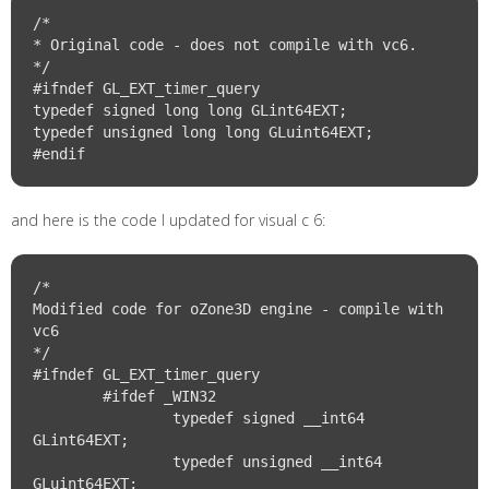
/*

* Original code - does not compile with vc6.

*/

#ifndef GL_EXT_timer_query

typedef signed long long GLint64EXT;

typedef unsigned long long GLuint64EXT;

and here is the code I updated for visual c 6:
/*

Modified code for oZone3D engine - compile with 
vc6

*/

#ifndef GL_EXT_timer_query

	#ifdef _WIN32

		typedef signed __int64 
GLint64EXT;

		typedef unsigned __int64 
GLuint64EXT;
