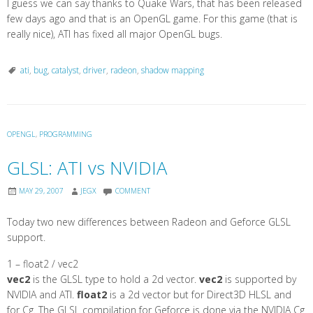
I guess we can say thanks to Quake Wars, that has been released
few days ago and that is an OpenGL game. For this game (that is
really nice), ATI has fixed all major OpenGL bugs.
ati
,
bug
,
catalyst
,
driver
,
radeon
,
shadow mapping
OPENGL
,
PROGRAMMING
GLSL: ATI vs NVIDIA
MAY 29, 2007
JEGX
COMMENT
Today two new differences between Radeon and Geforce GLSL
support.
1 – float2 / vec2
vec2
is the GLSL type to hold a 2d vector.
vec2
is supported by
NVIDIA and ATI.
float2
is a 2d vector but for Direct3D HLSL and
for Cg. The GLSL compilation for Geforce is done via the NVIDIA Cg