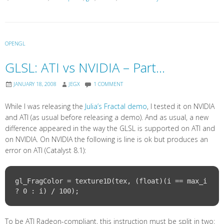
OPENGL
GLSL: ATI vs NVIDIA – Part…
JANUARY 18, 2008
JEGX
1 COMMENT
While I was releasing the
Julia’s Fractal demo
, I tested it on NVIDIA
and ATI (as usual before releasing a demo). And as usual, a new
difference appeared in the way the GLSL is supported on ATI and
on NVIDIA. On NVIDIA the following is line is ok but produces an
error on ATI (Catalyst 8.1):
gl_FragColor = texture1D(tex, (float)(i == max_i 
To be ATI Radeon-compliant, this instruction must be split in two: