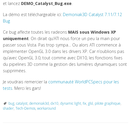
et lancez
DEMO_Catalyst_Bug.exe
.
La démo est téléchargeable ici:
Demoniak3D Catalyst 7.11/7.12
Bug
Ce bug affecte toutes les radeons
MAIS sous Windows XP
uniquement
. On dirait qu’ATI nous force un peu la main pour
passer sous Vista. Pas trop sympa… Ou alors ATI commence à
implémenter OpenGL 3.0 dans les drivers XP. Car n’oublions pas
qu’avec OpenGL 3.0, tout comme avec DX10, les fonctions fixes
du pipelines 3D comme la gestion des lumières dynamiques sont
supprimées.
Je voudrais remercier la
communauté WorldPCSpecs pour les
tests
. Merci les gars!
bug
,
catalyst
,
demoniak3d
,
dx10
,
dynamic light
,
fix
,
glsl
,
pilote graphique
,
shader
,
Tech-Demos
,
workaround