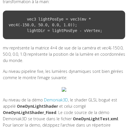
transformation à la main:
	vec3 lightPosEye = vec3(mv * 
vec4(-150.0, 50.0, 0.0, 1.0));

mv représente la matrice 4×4 de vue de la caméra et vec4(-150.0,
50.0, 0.0, 1.0) représente la position de la lumière en coordonnées
du monde.
Au niveau pipeline fixe, les lumières dynamiques sont bien gérées
comme le montre l’image suivante:
Au niveau de la démo
Demoniak3D
, le shader GLSL bogué est
appelé
OneDynLightShader
et celui corrigé
OneDynLightShader_Fixed
. Le code source de la démo
Demoniak3D se trouve dans le fichier
OneDynLightTest.xml
.
Pour lancer la demo, dézippez l’archive dans un répertoire