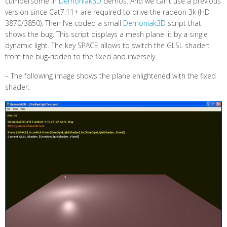
cumbersome in
Demoniak3D
demos. And we can’t use a previous
version since Cat7.11+ are required to drive the radeon 3k (HD
3870/3850). Then I’ve coded a small
Demoniak3D
script that
shows the bug. This script displays a mesh plane lit by a single
dynamic light. The key SPACE allows to switch the GLSL shader:
from the bug-ridden to the fixed and inversely.
– The following image shows the plane enlightened with the fixed
shader: