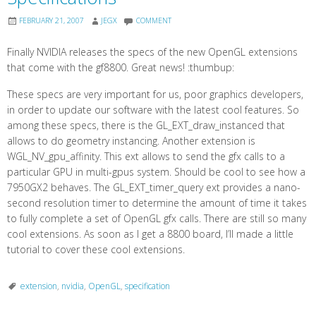
FEBRUARY 21, 2007
JEGX
COMMENT
Finally NVIDIA releases the specs of the new OpenGL extensions
that come with the gf8800. Great news! :thumbup:
These specs are very important for us, poor graphics developers,
in order to update our software with the latest cool features. So
among these specs, there is the GL_EXT_draw_instanced that
allows to do geometry instancing. Another extension is
WGL_NV_gpu_affinity. This ext allows to send the gfx calls to a
particular GPU in multi-gpus system. Should be cool to see how a
7950GX2 behaves. The GL_EXT_timer_query ext provides a nano-
second resolution timer to determine the amount of time it takes
to fully complete a set of OpenGL gfx calls. There are still so many
cool extensions. As soon as I get a 8800 board, I’ll made a little
tutorial to cover these cool extensions.
extension
,
nvidia
,
OpenGL
,
specification