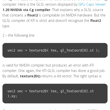
compiler. Here is the GLSL version displayed by
GPU Caps Viewer
:
1.20 NVIDIA via Cg compiler
. That explains why a GLSL source
that contains a
float2
is compilable on NVIDIA hardware. But the
GLSL compiler of ATI is strict and doesn’t recognize the
float2
type.
2 – the following line:
is valid for NVIDIA compiler but produces an error with ATI
compiler. One again, the ATI GLSL compiler has done a good job.
By default,
texture2D()
returns a 4d vector. The right syntax is:
vec2 vec = texture2D( tex, gl_TexCoord[0].st 