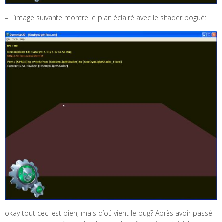
– L’image suivante montre le plan éclairé avec le shader bogué:
okay tout ceci est bien, mais d’oû vient le bug? Après avoir passé