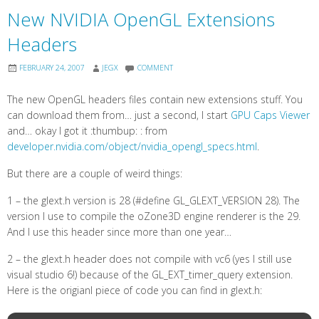
New NVIDIA OpenGL Extensions
Headers
FEBRUARY 24, 2007
JEGX
COMMENT
The new OpenGL headers files contain new extensions stuff. You
can download them from… just a second, I start
GPU Caps Viewer
and… okay I got it :thumbup: : from
developer.nvidia.com/object/nvidia_opengl_specs.html
.
But there are a couple of weird things:
1 – the glext.h version is 28 (#define GL_GLEXT_VERSION 28). The
version I use to compile the oZone3D engine renderer is the 29.
And I use this header since more than one year…
2 – the glext.h header does not compile with vc6 (yes I still use
visual studio 6!) because of the GL_EXT_timer_query extension.
Here is the origianl piece of code you can find in glext.h: