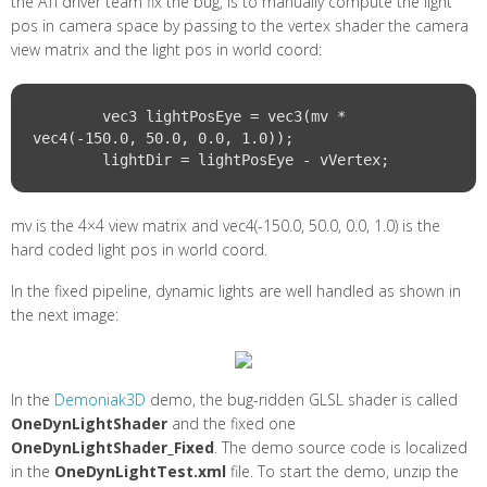
the ATI driver team fix the bug, is to manually compute the light
pos in camera space by passing to the vertex shader the camera
view matrix and the light pos in world coord:
	vec3 lightPosEye = vec3(mv * 
vec4(-150.0, 50.0, 0.0, 1.0));

mv is the 4×4 view matrix and vec4(-150.0, 50.0, 0.0, 1.0) is the
hard coded light pos in world coord.
In the fixed pipeline, dynamic lights are well handled as shown in
the next image:
In the
Demoniak3D
demo, the bug-ridden GLSL shader is called
OneDynLightShader
and the fixed one
OneDynLightShader_Fixed
. The demo source code is localized
in the
OneDynLightTest.xml
file. To start the demo, unzip the