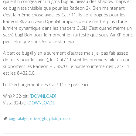
qui enfin corrigeaient un gros bug au niveau des shadow-maps et
ce bug n’était visible que pour les Radeon 2k. Bien maintenant
c’est la même chose avec les Cat7.11: ils sont bogués pour les
Radeon 3k au niveau OpenGL: impossible de mettre plus d’une
lumière dynamique dans les shaders GLSL! C’est quand même un
sacré bug! Bon pour le moment je n’ai testé que sous WinXP donc
peut etre que sous Vista c’est mieux.
A part ce bug (il y en a surement d’autres mais j’ai pas fait assez
de tests pour le savoir), les Cat7.11 sont les premiers pilotes qui
supportent les Radeon HD 3870. Le numéro interne des Cat7.11
est les 8.432.0.0.
Le téléchargement des Cat7.11 se passe ici:
WinXP 32-bit:
[DOWNLOAD]
Vista 32-bit:
[DOWNLOAD]
bug
,
catalyst
,
driver
,
glsl
,
pilote
,
radeon