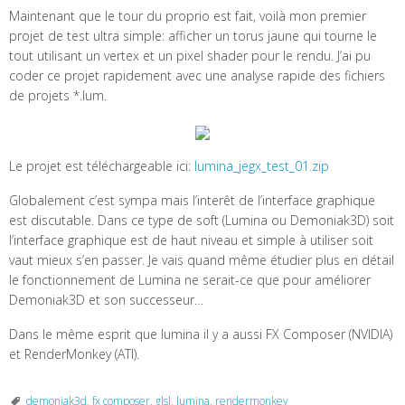
Maintenant que le tour du proprio est fait, voilà mon premier
projet de test ultra simple: afficher un torus jaune qui tourne le
tout utilisant un vertex et un pixel shader pour le rendu. J’ai pu
coder ce projet rapidement avec une analyse rapide des fichiers
de projets *.lum.
Le projet est téléchargeable ici:
lumina_jegx_test_01.zip
Globalement c’est sympa mais l’interêt de l’interface graphique
est discutable. Dans ce type de soft (Lumina ou Demoniak3D) soit
l’interface graphique est de haut niveau et simple à utiliser soit
vaut mieux s’en passer. Je vais quand même étudier plus en détail
le fonctionnement de Lumina ne serait-ce que pour améliorer
Demoniak3D et son successeur…
Dans le même esprit que lumina il y a aussi FX Composer (NVIDIA)
et RenderMonkey (ATI).
demoniak3d
,
fx composer
,
glsl
,
lumina
,
rendermonkey