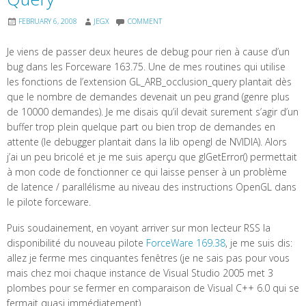
FEBRUARY 6, 2008
JEGX
COMMENT
Je viens de passer deux heures de debug pour rien à cause d’un
bug dans les Forceware 163.75. Une de mes routines qui utilise
les fonctions de l’extension GL_ARB_occlusion_query plantait dès
que le nombre de demandes devenait un peu grand (genre plus
de 10000 demandes). Je me disais qu’il devait surement s’agir d’un
buffer trop plein quelque part ou bien trop de demandes en
attente (le debugger plantait dans la lib opengl de NVIDIA). Alors
j’ai un peu bricolé et je me suis aperçu que glGetError() permettait
à mon code de fonctionner ce qui laisse penser à un problème
de latence / parallélisme au niveau des instructions OpenGL dans
le pilote forceware.
Puis soudainement, en voyant arriver sur mon lecteur RSS la
disponibilité du nouveau pilote
ForceWare 169.38
, je me suis dis:
allez je ferme mes cinquantes fenêtres (je ne sais pas pour vous
mais chez moi chaque instance de Visual Studio 2005 met 3
plombes pour se fermer en comparaison de Visual C++ 6.0 qui se
fermait quasi immédiatement)