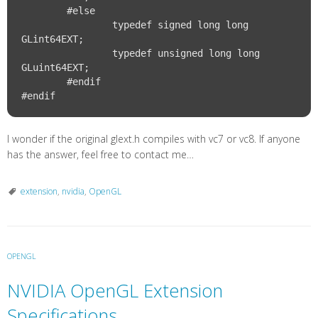
	#else

		typedef signed long long 
GLint64EXT;

		typedef unsigned long long 
GLuint64EXT;

	#endif

I wonder if the original glext.h compiles with vc7 or vc8. If anyone
has the answer, feel free to contact me…
extension
,
nvidia
,
OpenGL
OPENGL
NVIDIA OpenGL Extension
Specifications