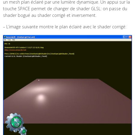
un mesh plan éclairé par une lumière dynamique. Un appui sur la
touche SPACE permet de changer de shader GLSL: on passe du
shader bogué au shader corrigé et inversement.
– L’image suivante montre le plan éclairé avec le shader corrigé: