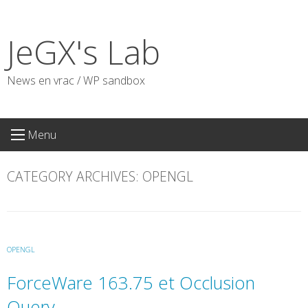
Skip
to
JeGX's Lab
content
News en vrac / WP sandbox
Menu
CATEGORY ARCHIVES:
OPENGL
OPENGL
ForceWare 163.75 et Occlusion
Query