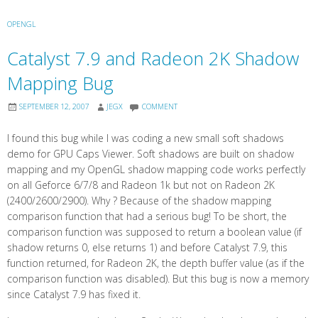
OPENGL
Catalyst 7.9 and Radeon 2K Shadow
Mapping Bug
SEPTEMBER 12, 2007
JEGX
COMMENT
I found this bug while I was coding a new small soft shadows
demo for GPU Caps Viewer. Soft shadows are built on shadow
mapping and my OpenGL shadow mapping code works perfectly
on all Geforce 6/7/8 and Radeon 1k but not on Radeon 2K
(2400/2600/2900). Why ? Because of the shadow mapping
comparison function that had a serious bug! To be short, the
comparison function was supposed to return a boolean value (if
shadow returns 0, else returns 1) and before Catalyst 7.9, this
function returned, for Radeon 2K, the depth buffer value (as if the
comparison function was disabled). But this bug is now a memory
since Catalyst 7.9 has fixed it.