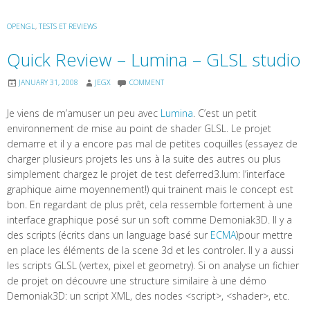
OPENGL
,
TESTS ET REVIEWS
Quick Review – Lumina – GLSL studio
JANUARY 31, 2008
JEGX
COMMENT
Je viens de m’amuser un peu avec
Lumina
. C’est un petit
environnement de mise au point de shader GLSL. Le projet
demarre et il y a encore pas mal de petites coquilles (essayez de
charger plusieurs projets les uns à la suite des autres ou plus
simplement chargez le projet de test deferred3.lum: l’interface
graphique aime moyennement!) qui trainent mais le concept est
bon. En regardant de plus prêt, cela ressemble fortement à une
interface graphique posé sur un soft comme Demoniak3D. Il y a
des scripts (écrits dans un language basé sur
ECMA
)pour mettre
en place les éléments de la scene 3d et les controler. Il y a aussi
les scripts GLSL (vertex, pixel et geometry). Si on analyse un fichier
de projet on découvre une structure similaire à une démo
Demoniak3D: un script XML, des nodes <script>, <shader>, etc.