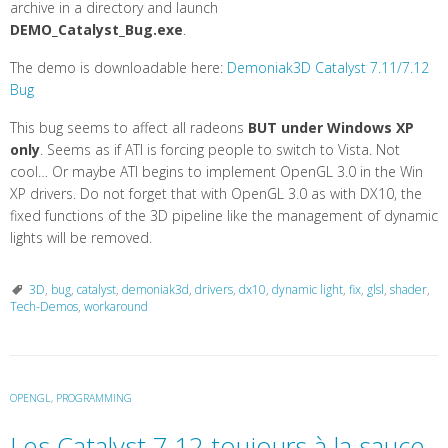
archive in a directory and launch
DEMO_Catalyst_Bug.exe
.
The demo is downloadable here:
Demoniak3D Catalyst 7.11/7.12
Bug
This bug seems to affect all radeons
BUT under Windows XP
only
. Seems as if ATI is forcing people to switch to Vista. Not
cool… Or maybe ATI begins to implement OpenGL 3.0 in the Win
XP drivers. Do not forget that with OpenGL 3.0 as with DX10, the
fixed functions of the 3D pipeline like the management of dynamic
lights will be removed.
3D
,
bug
,
catalyst
,
demoniak3d
,
drivers
,
dx10
,
dynamic light
,
fix
,
glsl
,
shader
,
Tech-Demos
,
workaround
OPENGL
,
PROGRAMMING
Les Catalyst 7.12 toujours à la sauce