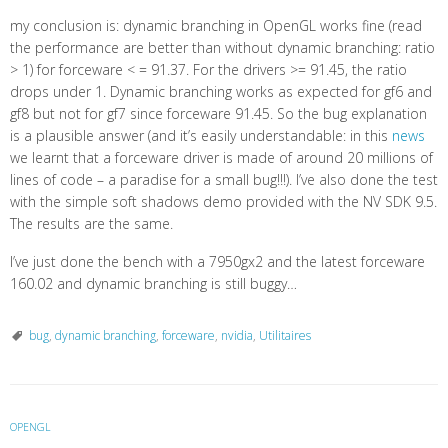
my conclusion is: dynamic branching in OpenGL works fine (read
the performance are better than without dynamic branching: ratio
> 1) for forceware < = 91.37. For the drivers >= 91.45, the ratio
drops under 1. Dynamic branching works as expected for gf6 and
gf8 but not for gf7 since forceware 91.45. So the bug explanation
is a plausible answer (and it’s easily understandable: in this
news
we learnt that a forceware driver is made of around 20 millions of
lines of code – a paradise for a small bug!!!). I’ve also done the test
with the simple soft shadows demo provided with the NV SDK 9.5.
The results are the same.
I’ve just done the bench with a 7950gx2 and the latest forceware
160.02 and dynamic branching is still buggy…
bug
,
dynamic branching
,
forceware
,
nvidia
,
Utilitaires
OPENGL