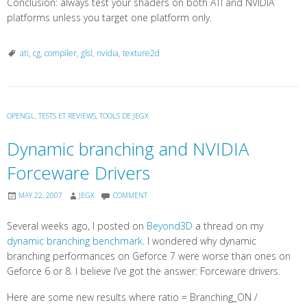
Conclusion: always test your shaders on both ATI and NVIDIA
platforms unless you target one platform only.
ati
,
cg
,
compiler
,
glsl
,
nvidia
,
texture2d
OPENGL
,
TESTS ET REVIEWS
,
TOOLS DE JEGX
Dynamic branching and NVIDIA
Forceware Drivers
MAY 22, 2007
JEGX
COMMENT
Several weeks ago, I posted on
Beyond3D
a thread on my
dynamic branching benchmark
. I wondered why dynamic
branching performances on Geforce 7 were worse than ones on
Geforce 6 or 8. I believe I’ve got the answer: Forceware drivers.
Here are some new results where ratio = Branching_ON /