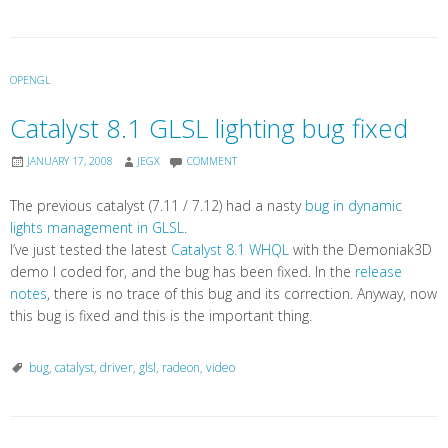
OPENGL
Catalyst 8.1 GLSL lighting bug fixed
JANUARY 17, 2008
JEGX
COMMENT
The previous catalyst (7.11 / 7.12) had a nasty
bug in dynamic
lights management in GLSL
.
I’ve just tested the latest
Catalyst 8.1 WHQL
with the Demoniak3D
demo I coded for, and the bug has been fixed. In the
release
notes
, there is no trace of this bug and its correction. Anyway, now
this bug is fixed and this is the important thing.
bug
,
catalyst
,
driver
,
glsl
,
radeon
,
video