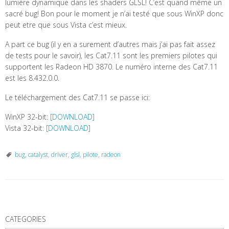
lumière dynamique dans les shaders GLSL! C’est quand même un
sacré bug! Bon pour le moment je n’ai testé que sous WinXP donc
peut etre que sous Vista c’est mieux.
A part ce bug (il y en a surement d’autres mais j’ai pas fait assez
de tests pour le savoir), les Cat7.11 sont les premiers pilotes qui
supportent les Radeon HD 3870. Le numéro interne des Cat7.11
est les 8.432.0.0.
Le téléchargement des Cat7.11 se passe ici:
WinXP 32-bit:
[DOWNLOAD]
Vista 32-bit:
[DOWNLOAD]
bug
,
catalyst
,
driver
,
glsl
,
pilote
,
radeon
P
o
CATEGORIES