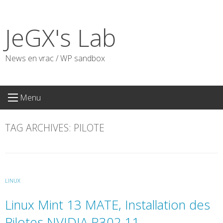
Skip
to
JeGX's Lab
content
News en vrac / WP sandbox
Menu
TAG ARCHIVES:
PILOTE
LINUX
Linux Mint 13 MATE, Installation des
Pilotes NVIDIA R302.11