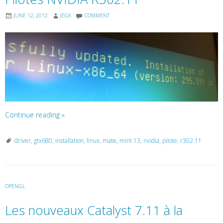
JUNE 12, 2012
JEGX
COMMENT
Continue reading
»
driver
,
gtx680
,
installation
,
linux
,
mate
,
mint 13
,
nvidia
,
pilote
,
r302.11
OPENGL
Les nouveaux Catalyst 7.11 à la