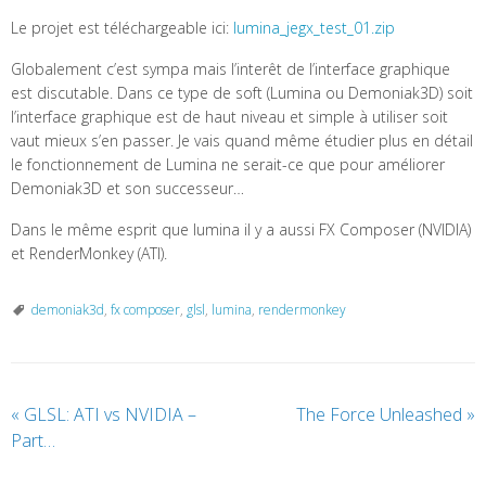
Le projet est téléchargeable ici:
lumina_jegx_test_01.zip
Globalement c’est sympa mais l’interêt de l’interface graphique
est discutable. Dans ce type de soft (Lumina ou Demoniak3D) soit
l’interface graphique est de haut niveau et simple à utiliser soit
vaut mieux s’en passer. Je vais quand même étudier plus en détail
le fonctionnement de Lumina ne serait-ce que pour améliorer
Demoniak3D et son successeur…
Dans le même esprit que lumina il y a aussi FX Composer (NVIDIA)
et RenderMonkey (ATI).
demoniak3d
,
fx composer
,
glsl
,
lumina
,
rendermonkey
«
GLSL: ATI vs NVIDIA –
The Force Unleashed
»
Part…