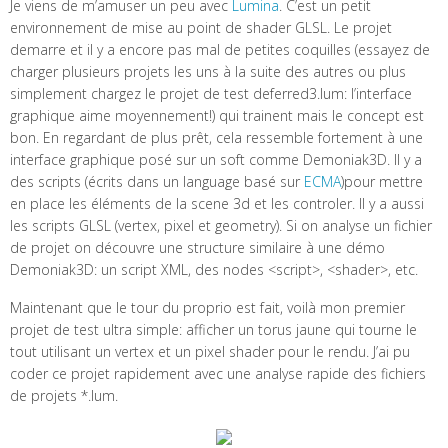
Je viens de m’amuser un peu avec
Lumina
. C’est un petit
environnement de mise au point de shader GLSL. Le projet
demarre et il y a encore pas mal de petites coquilles (essayez de
charger plusieurs projets les uns à la suite des autres ou plus
simplement chargez le projet de test deferred3.lum: l’interface
graphique aime moyennement!) qui trainent mais le concept est
bon. En regardant de plus prêt, cela ressemble fortement à une
interface graphique posé sur un soft comme Demoniak3D. Il y a
des scripts (écrits dans un language basé sur
ECMA
)pour mettre
en place les éléments de la scene 3d et les controler. Il y a aussi
les scripts GLSL (vertex, pixel et geometry). Si on analyse un fichier
de projet on découvre une structure similaire à une démo
Demoniak3D: un script XML, des nodes <script>, <shader>, etc.
Maintenant que le tour du proprio est fait, voilà mon premier
projet de test ultra simple: afficher un torus jaune qui tourne le
tout utilisant un vertex et un pixel shader pour le rendu. J’ai pu
coder ce projet rapidement avec une analyse rapide des fichiers
de projets *.lum.