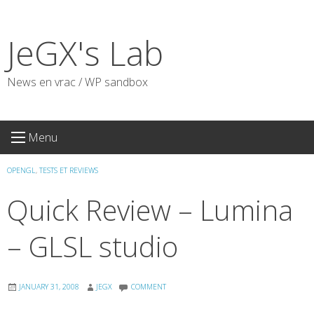
Skip
to
JeGX's Lab
content
News en vrac / WP sandbox
Menu
OPENGL
,
TESTS ET REVIEWS
Quick Review – Lumina
– GLSL studio
JANUARY 31, 2008
JEGX
COMMENT