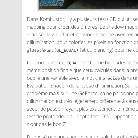
Dans Kombustor, il y a plusieurs tests 3D qui utilis
mapping pour créer des ombres. Le shadow mappin
initialiser le z-buffer et dessiner la scene avec l’e
d’illumination, pour colorier les pixels en foncti
(et du blending) pour ne co
glDepthFunc(GL_EQUAL)
Le rendu avec
fonctionne bien si les ver
GL_EQUAL
même position finale que ceux calculés dans la pre
oublié une variable avec le mot clé
dans un 
precise
Evaluation Shader) de la passe d’illumination. Sur l
problème mais sur une GeForce, ça ne pardonne pas
d’illumination est très légèrement différente à cau
seconde passe, n’ayant plus exactement le même Z 
test de profondeur ou depth-test. D’où l’apparitio
n’ont pas le bon Z.
J’ai passé quelques heures sur ce sale bug et aprè