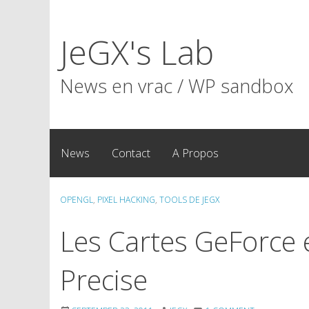
Skip
to
JeGX's Lab
content
News en vrac / WP sandbox
News
Contact
A Propos
OPENGL
,
PIXEL HACKING
,
TOOLS DE JEGX
Les Cartes GeForce 
Precise