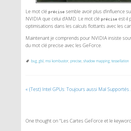
Le mot clé
semble avoir plus d’influence su
précise
NVIDIA que celui d’AMD. Le mot clé
est-il
précise
optimisations dans les calculs flottants avec les ca
Maintenant je comprends pour NVIDIA insiste souv
du mot clé precise avec les GeForce.
bug
,
glsl
,
msi kombustor
,
precise
,
shadow mapping
,
tessellation
«
(Test) Intel GPUs: Toujours aussi Mal Supportés
One thought on “Les Cartes GeForce et le keywor