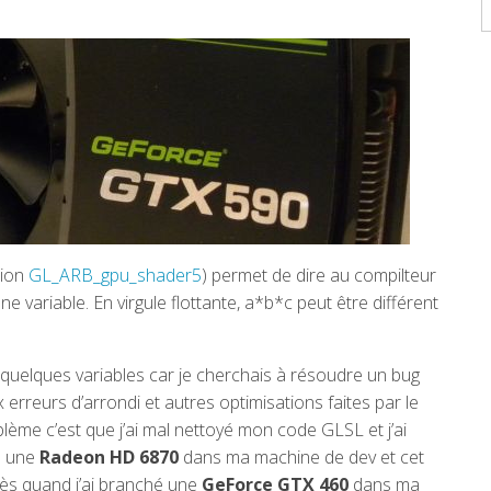
A
sion
GL_ARB_gpu_shader5
) permet de dire au compilteur
ne variable. En virgule flottante, a*b*c peut être différent
ec quelques variables car je cherchais à résoudre un bug
ux erreurs d’arrondi et autres optimisations faites par le
oblème c’est que j’ai mal nettoyé mon code GLSL et j’ai
is une
Radeon HD 6870
dans ma machine de dev et cet
rès quand j’ai branché une
GeForce GTX 460
dans ma