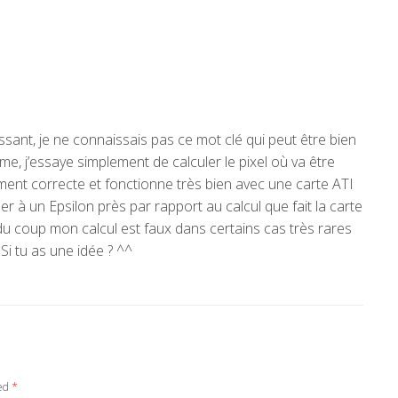
essant, je ne connaissais pas ce mot clé qui peut être bien
blème, j’essaye simplement de calculer le pixel où va être
ent correcte et fonctionne très bien avec une carte ATI
er à un Epsilon près par rapport au calcul que fait la carte
du coup mon calcul est faux dans certains cas très rares
 Si tu as une idée ? ^^
ked
*