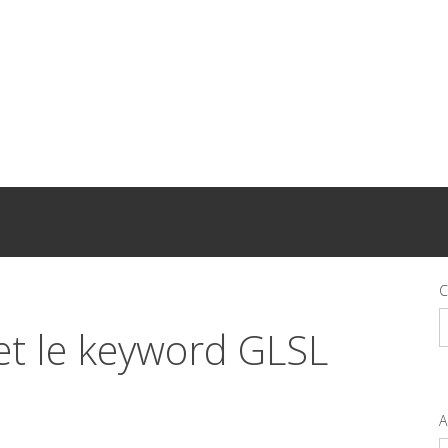
C
C
et le keyword GLSL
A