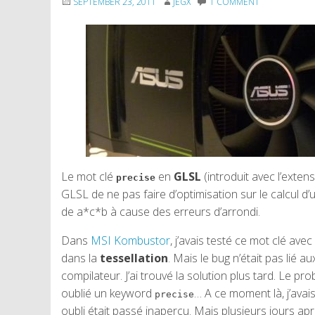
SEPTEMBER 23, 2011
JEGX
1 COMMENT
Le mot clé
en
GLSL
(introduit avec l’exten
precise
GLSL de ne pas faire d’optimisation sur le calcul d’u
de a*c*b à cause des erreurs d’arrondi.
Dans
MSI Kombustor
, j’avais testé ce mot clé av
dans la
tessellation
. Mais le bug n’était pas lié a
compilateur. J’ai trouvé la solution plus tard. Le pr
oublié un keyword
… A ce moment là, j’ava
precise
oubli était passé inaperçu. Mais plusieurs jours ap