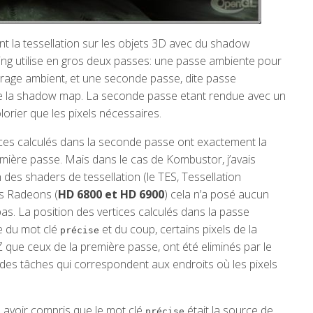
ent la tessellation sur les objets 3D avec du shadow
g utilise en gros deux passes: une passe ambiente pour
clairage ambient, et une seconde passe, dite passe
on de la shadow map. La seconde passe etant rendue avec un
lorier que les pixels nécessaires.
tices calculés dans la seconde passe ont exactement la
mière passe. Mais dans le cas de Kombustor, j’avais
des shaders de tessellation (le TES, Tessellation
es Radeons (
HD 6800 et HD 6900
) cela n’a posé aucun
. La position des vertices calculés dans la passe
se du mot clé
et du coup, certains pixels de la
précise
que ceux de la première passe, ont été eliminés par le
n des tâches qui correspondent aux endroits où les pixels
s avoir compris que le mot clé
était la source de
précise