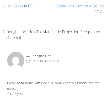
«
Les Geeks la BD
(GeeXLab) Caméra à Double
FOV
»
2 thoughts on “HowTo: Matrice de Projection Perspective
en OpenGL”
Changho Han
July 29, 2010 at 11:15 am
I am not familliar with OpenGL, your examples make me feel
good.
Thank you