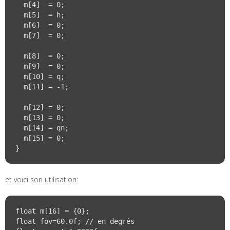
  m[4]  = 0;

  m[5]  = h;

  m[6]  = 0;

  m[7]  = 0;

  m[8]  = 0;

  m[9]  = 0;

  m[10] = q;

  m[11] = -1;

  m[12] = 0;

  m[13] = 0;

  m[14] = qn;

  m[15] = 0;

et voici son utilisation:
float m[16] = {0};

float fov=60.0f; // en degrés
