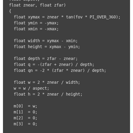
float znear, float zfar)

{

  float xymax = znear * tan(fov * PI_OVER_360);

  float ymin = -ymax;

  float xmin = -xmax;

  float width = xymax - xmin;

  float height = xymax - ymin;

  float depth = zfar - znear;

  float q = -(zfar + znear) / depth;

  float qn = -2 * (zfar * znear) / depth;

  float w = 2 * znear / width;

  w = w / aspect;

  float h = 2 * znear / height;

  m[0]  = w;

  m[1]  = 0;

  m[2]  = 0;

  m[3]  = 0;
