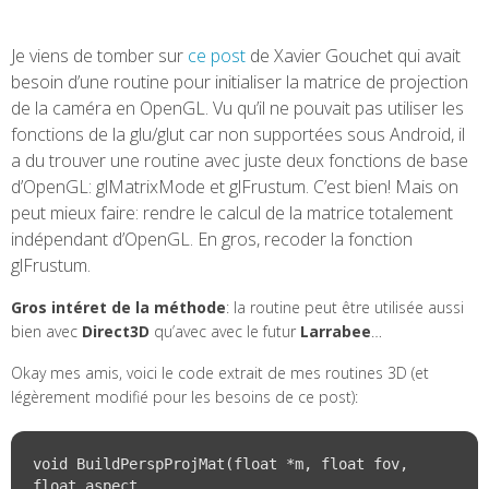
Je viens de tomber sur
ce post
de Xavier Gouchet qui avait
besoin d’une routine pour initialiser la matrice de projection
de la caméra en OpenGL. Vu qu’il ne pouvait pas utiliser les
fonctions de la glu/glut car non supportées sous Android, il
a du trouver une routine avec juste deux fonctions de base
d’OpenGL: glMatrixMode et glFrustum. C’est bien! Mais on
peut mieux faire: rendre le calcul de la matrice totalement
indépendant d’OpenGL. En gros, recoder la fonction
glFrustum.
Gros intéret de la méthode
: la routine peut être utilisée aussi
bien avec
Direct3D
qu’avec avec le futur
Larrabee
…
Okay mes amis, voici le code extrait de mes routines 3D (et
légèrement modifié pour les besoins de ce post):
void BuildPerspProjMat(float *m, float fov, 
float aspect, 
