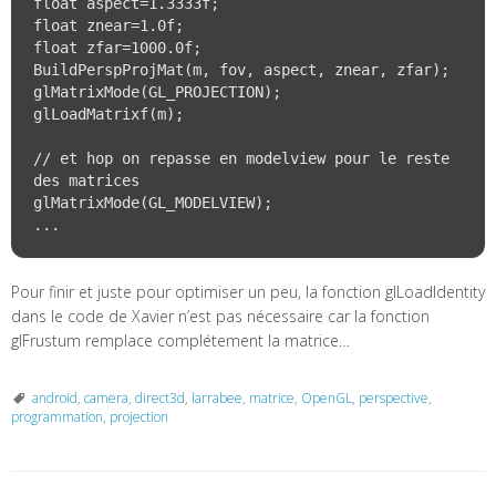
float aspect=1.3333f;

float znear=1.0f;

float zfar=1000.0f;

BuildPerspProjMat(m, fov, aspect, znear, zfar);

glMatrixMode(GL_PROJECTION);

glLoadMatrixf(m);

// et hop on repasse en modelview pour le reste 
des matrices

glMatrixMode(GL_MODELVIEW);

Pour finir et juste pour optimiser un peu, la fonction glLoadIdentity
dans le code de Xavier n’est pas nécessaire car la fonction
glFrustum remplace complétement la matrice…
android
,
camera
,
direct3d
,
larrabee
,
matrice
,
OpenGL
,
perspective
,
programmation
,
projection