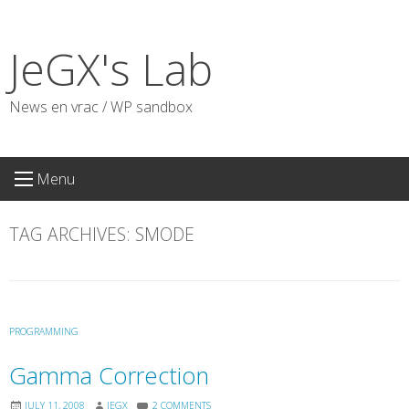
Skip
to
JeGX's Lab
content
News en vrac / WP sandbox
Menu
TAG ARCHIVES:
SMODE
PROGRAMMING
Gamma Correction
JULY 11, 2008
JEGX
2 COMMENTS