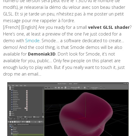
numéro de version sera peut être le 1.30.0 vu le nombre de
modifs), je releaserai la démo du velour avec son beau shader
GLSL. Et si je tarde un peu, n’hésitez pas à me poster un petit
message pour me rappeler à l’ordre.
[/French] [English] Are you ready for a small
velvet GLSL shader
?
Here’s one, at least a preview of the one I’ve just coded for a
demo with
Smode
. Smode… a software dedicated to create…
demos! And the cool thing, is that Smode demos will be also
available for
Demoniak3D
. Don’t look for Smode, it’s not
available for you, public… Only few people on this planet are
enough lucky to play with. But if you really want to touch it, just
drop me an email…