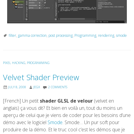
filter
,
gamma correction
,
post processing
,
Programming
,
rendering
,
smode
PIXEL HACKING
,
PROGRAMMING
Velvet Shader Preview
JULY 8, 2008
JEGX
2 COMMENTS
[French] Un petit
shader GLSL de velour
(velvet en
anglais) ça vous dit? Et bien en voilà un, tout du moins un
aperçu de celui que je viens de coder pour les besoins d’une
démo avec le logiciel
Smode
. Smode… Un pur soft pour
produire de la démo. Et le truc cool c’est les démos que je