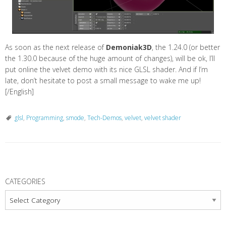
As soon as the next release of
Demoniak3D
, the 1.24.0 (or better
the 1.30.0 because of the huge amount of changes), will be ok, I’ll
put online the velvet demo with its nice GLSL shader. And if I’m
late, don’t hesitate to post a small message to wake me up!
[/English]
glsl
,
Programming
,
smode
,
Tech-Demos
,
velvet
,
velvet shader
P
o
CATEGORIES
s
Categories
t
N