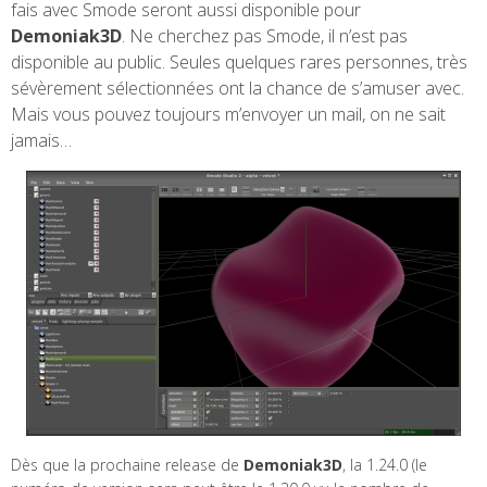
fais avec Smode seront aussi disponible pour
Demoniak3D
. Ne cherchez pas Smode, il n’est pas
disponible au public. Seules quelques rares personnes, très
sévèrement sélectionnées ont la chance de s’amuser avec.
Mais vous pouvez toujours m’envoyer un mail, on ne sait
jamais…
Dès que la prochaine release de
Demoniak3D
, la 1.24.0 (le