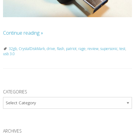
Continue reading
»
32gb
,
CrystalDiskMark
,
drive
,
flash
,
patriot
,
rage
,
review
,
supersonic
,
test
,
usb 3.0
P
o
CATEGORIES
s
Categories
t
N
a
ARCHIVES
v