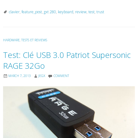
clavier
,
feature_post
,
gxt 280
,
keyboard
,
review
,
test
,
trust
HARDWARE
,
TESTS ET REVIEWS
Test: Clé USB 3.0 Patriot Supersonic
RAGE 32Go
MARCH 7, 2013
JEGX
COMMENT