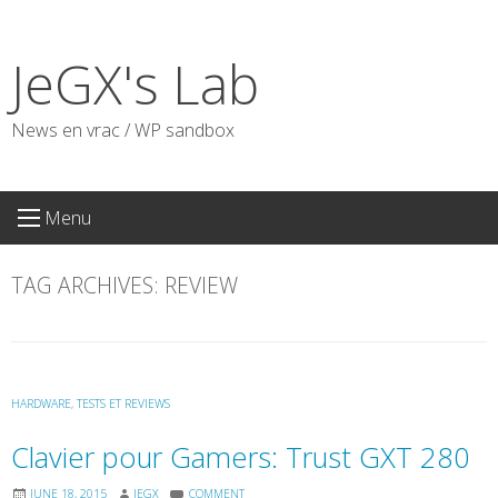
Skip
to
JeGX's Lab
content
News en vrac / WP sandbox
Menu
TAG ARCHIVES:
REVIEW
HARDWARE
,
TESTS ET REVIEWS
Clavier pour Gamers: Trust GXT 280
JUNE 18, 2015
JEGX
COMMENT