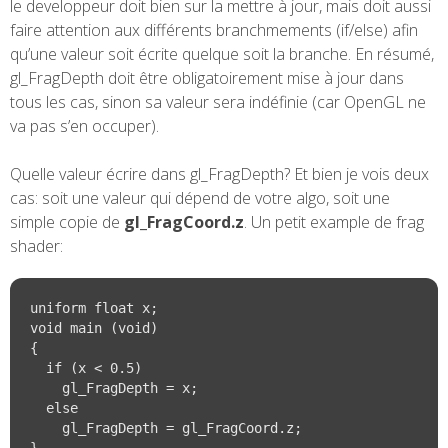
le developpeur doit bien sur la mettre à jour, mais doit aussi
faire attention aux différents branchmements (if/else) afin
qu’une valeur soit écrite quelque soit la branche. En résumé,
gl_FragDepth doit être obligatoirement mise à jour dans
tous les cas, sinon sa valeur sera indéfinie (car OpenGL ne
va pas s’en occuper).
Quelle valeur écrire dans gl_FragDepth? Et bien je vois deux
cas: soit une valeur qui dépend de votre algo, soit une
simple copie de
gl_FragCoord.z
. Un petit example de frag
shader:
uniform float x;

void main (void)

{

  if (x < 0.5)

    gl_FragDepth = x;

  else

    gl_FragDepth = gl_FragCoord.z;
