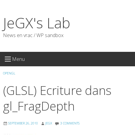
Skip
to
JeGX's Lab
content
News en vrac / WP sandbox
Menu
OPENGL
(GLSL) Ecriture dans
gl_FragDepth
SEPTEMBER 26, 2010
JEGX
3 COMMENTS