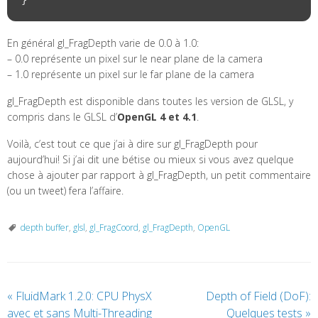
En général gl_FragDepth varie de 0.0 à 1.0:
– 0.0 représente un pixel sur le near plane de la camera
– 1.0 représente un pixel sur le far plane de la camera
gl_FragDepth est disponible dans toutes les version de GLSL, y
compris dans le GLSL d’
OpenGL 4 et 4.1
.
Voilà, c’est tout ce que j’ai à dire sur gl_FragDepth pour
aujourd’hui! Si j’ai dit une bétise ou mieux si vous avez quelque
chose à ajouter par rapport à gl_FragDepth, un petit commentaire
(ou un tweet) fera l’affaire.
depth buffer
,
glsl
,
gl_FragCoord
,
gl_FragDepth
,
OpenGL
«
FluidMark 1.2.0: CPU PhysX
Depth of Field (DoF):
avec et sans Multi-Threading
Quelques tests
»