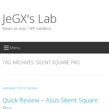
Skip
to
JeGX's Lab
content
News en vrac / WP sandbox
Menu
TAG ARCHIVES:
SILENT SQUARE PRO
HARDWARE
,
TESTS ET REVIEWS
Quick Review – Asus Silient Square
Pro