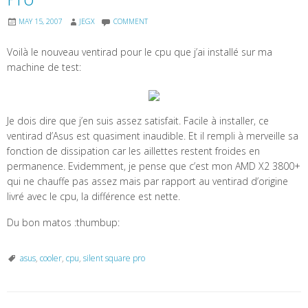
MAY 15, 2007
JEGX
COMMENT
Voilà le nouveau ventirad pour le cpu que j’ai installé sur ma
machine de test:
Je dois dire que j’en suis assez satisfait. Facile à installer, ce
ventirad d’Asus est quasiment inaudible. Et il rempli à merveille sa
fonction de dissipation car les aillettes restent froides en
permanence. Evidemment, je pense que c’est mon AMD X2 3800+
qui ne chauffe pas assez mais par rapport au ventirad d’origine
livré avec le cpu, la différence est nette.
Du bon matos :thumbup:
asus
,
cooler
,
cpu
,
silent square pro