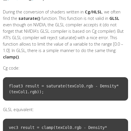
During the conversion of shaders written in
Cg/HLSL
, we often
find the
saturate()
function. This function is not valid in
GLSL
even though on NVIDIA, the GLSL compiler accepts it (do not
forget that NVIDIA’s GLSL compiler is based on Cg compiler). But
ATI’s GLSL compiler will reject saturate() with a nice error. This
function allows to limit the value of a variable to the range [0.0 –
1.0]. In GLSL, there is a simple manner to do the same thing:
clamp()
.
Cg code:
float3 result = saturate(texCol0.rgb - Density*
GLSL equivalent:
vec3 result = clamp(texCol0.rgb - Density*