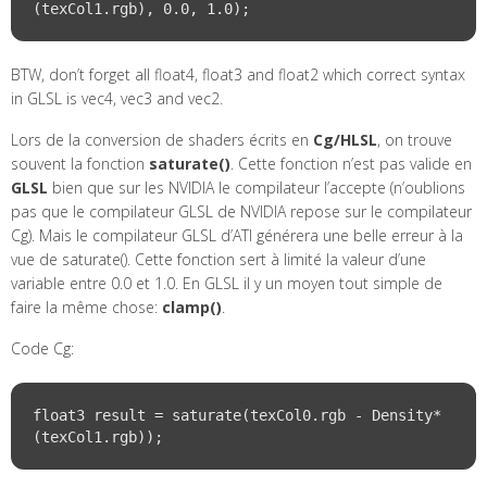
BTW, don’t forget all float4, float3 and float2 which correct syntax
in GLSL is vec4, vec3 and vec2.
Lors de la conversion de shaders écrits en
Cg/HLSL
, on trouve
souvent la fonction
saturate()
. Cette fonction n’est pas valide en
GLSL
bien que sur les NVIDIA le compilateur l’accepte (n’oublions
pas que le compilateur GLSL de NVIDIA repose sur le compilateur
Cg). Mais le compilateur GLSL d’ATI générera une belle erreur à la
vue de saturate(). Cette fonction sert à limité la valeur d’une
variable entre 0.0 et 1.0. En GLSL il y un moyen tout simple de
faire la même chose:
clamp()
.
Code Cg:
float3 result = saturate(texCol0.rgb - Density*