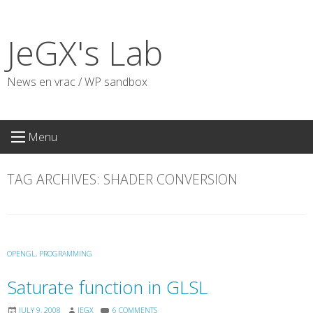
Skip
to
JeGX's Lab
content
News en vrac / WP sandbox
Menu
TAG ARCHIVES:
SHADER CONVERSION
OPENGL
,
PROGRAMMING
Saturate function in GLSL
JULY 9, 2008
JEGX
6 COMMENTS