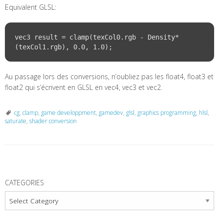
Equivalent GLSL:
vec3 result = clamp(texCol0.rgb - Density*
Au passage lors des conversions, n’oubliez pas les float4, float3 et
float2 qui s’écrivent en GLSL en vec4, vec3 et vec2.
cg
,
clamp
,
game developpment
,
gamedev
,
glsl
,
graphics programming
,
hlsl
,
saturate
,
shader conversion
P
o
CATEGORIES
s
Categories
t