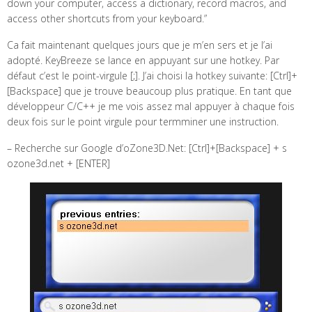
down your computer, access a dictionary, record macros, and
access other shortcuts from your keyboard.”
Ca fait maintenant quelques jours que je m’en sers et je l’ai
adopté. KeyBreeze se lance en appuyant sur une hotkey. Par
défaut c’est le point-virgule [;]. J’ai choisi la hotkey suivante: [Ctrl]+
[Backspace] que je trouve beaucoup plus pratique. En tant que
développeur C/C++ je me vois assez mal appuyer à chaque fois
deux fois sur le point virgule pour termminer une instruction.
– Recherche sur Google d’oZone3D.Net: [Ctrl]+[Backspace] + s
ozone3d.net + [ENTER]