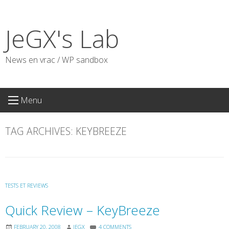
Skip
to
JeGX's Lab
content
News en vrac / WP sandbox
Menu
TAG ARCHIVES:
KEYBREEZE
TESTS ET REVIEWS
Quick Review – KeyBreeze
FEBRUARY 20, 2008
JEGX
4 COMMENTS