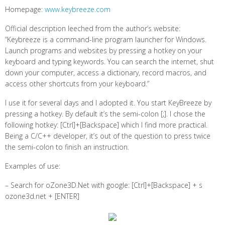
Homepage:
www.keybreeze.com
Official description leeched from the author’s website:
“Keybreeze is a command-line program launcher for Windows.
Launch programs and websites by pressing a hotkey on your
keyboard and typing keywords. You can search the internet, shut
down your computer, access a dictionary, record macros, and
access other shortcuts from your keyboard.”
I use it for several days and I adopted it. You start KeyBreeze by
pressing a hotkey. By default it’s the semi-colon [;]. I chose the
following hotkey: [Ctrl]+[Backspace] which I find more practical.
Being a C/C++ developer, it’s out of the question to press twice
the semi-colon to finish an instruction.
Examples of use:
– Search for oZone3D.Net with google: [Ctrl]+[Backspace] + s
ozone3d.net + [ENTER]