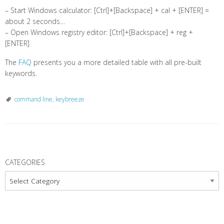
– Start Windows calculator: [Ctrl]+[Backspace] + cal + [ENTER] =
about 2 seconds…
– Open Windows registry editor: [Ctrl]+[Backspace] + reg +
[ENTER]
The
FAQ
presents you a more detailed table with all pre-built
keywords.
command line
,
keybreeze
P
o
CATEGORIES
s
Categories
t
N
a