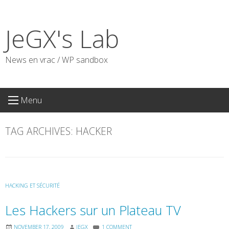
Skip
to
JeGX's Lab
content
News en vrac / WP sandbox
Menu
TAG ARCHIVES:
HACKER
HACKING ET SÉCURITÉ
Les Hackers sur un Plateau TV
NOVEMBER 17, 2009
JEGX
1 COMMENT