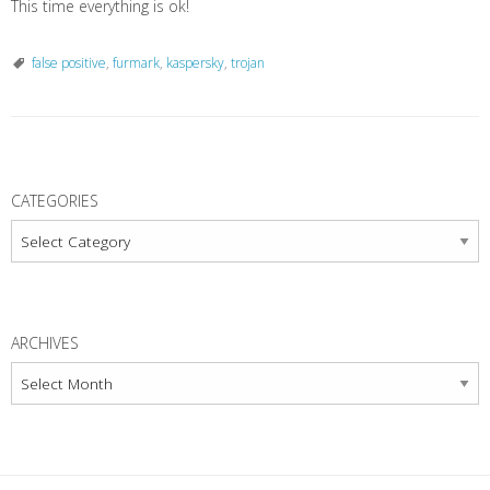
This time everything is ok!
false positive
,
furmark
,
kaspersky
,
trojan
P
o
CATEGORIES
s
Categories
t
N
a
ARCHIVES
v
Archives
i
g
a
t