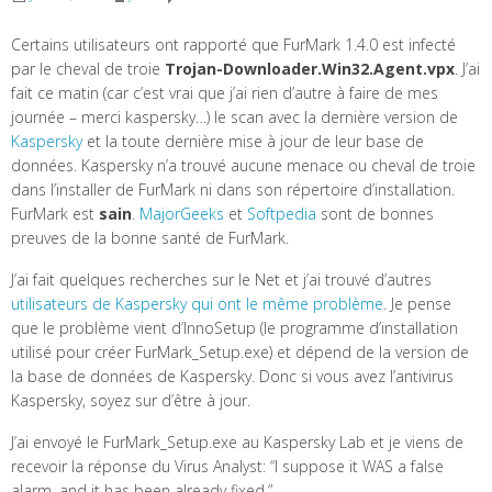
Certains utilisateurs ont rapporté que FurMark 1.4.0 est infecté
par le cheval de troie
Trojan-Downloader.Win32.Agent.vpx
. J’ai
fait ce matin (car c’est vrai que j’ai rien d’autre à faire de mes
journée – merci kaspersky…) le scan avec la dernière version de
Kaspersky
et la toute dernière mise à jour de leur base de
données. Kaspersky n’a trouvé aucune menace ou cheval de troie
dans l’installer de FurMark ni dans son répertoire d’installation.
FurMark est
sain
.
MajorGeeks
et
Softpedia
sont de bonnes
preuves de la bonne santé de FurMark.
J’ai fait quelques recherches sur le Net et j’ai trouvé d’autres
utilisateurs de Kaspersky qui ont le même problème
. Je pense
que le problème vient d’InnoSetup (le programme d’installation
utilisé pour créer FurMark_Setup.exe) et dépend de la version de
la base de données de Kaspersky. Donc si vous avez l’antivirus
Kaspersky, soyez sur d’être à jour.
J’ai envoyé le FurMark_Setup.exe au Kaspersky Lab et je viens de
recevoir la réponse du Virus Analyst: “I suppose it WAS a false
alarm, and it has been already fixed.”