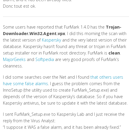
Donc tout est ok.
Some users have reported that FurMark 1.4.0 has the
Trojan-
Downloader.Win32.Agent.vpx
. I did this morning the scan with
the latest version of
Kaspersky
and the very latest version of their
database. Kaspersky hasn’t found any threat or trojan in FurMark
setup installer nor in FurMark root directory. FurMark is
clean
.
MajorGeeks
and
Softpedia
are very good proofs of FurMark’s
cleanness.
I did some searches over the Net and I found
that others users
have some false alarms
. I guess the problem comes from the
InnoSetup (the utility used to create FurMark_Setup.exe) and
depends of the version of Kaspersky’s database. So if you have
Kaspersky antivirus, be sure to update it with the latest database.
I sent FurMark_Setup.exe to Kaspersky Lab and I just receive the
reply from the Virus Analyst:
“I suppose it WAS a false alarm, and it has been already fixed.”