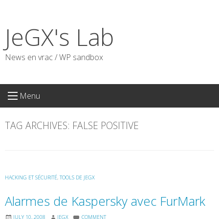
Skip
to
JeGX's Lab
content
News en vrac / WP sandbox
Menu
TAG ARCHIVES:
FALSE POSITIVE
HACKING ET SÉCURITÉ
,
TOOLS DE JEGX
Alarmes de Kaspersky avec FurMark
JULY 10, 2008
JEGX
COMMENT