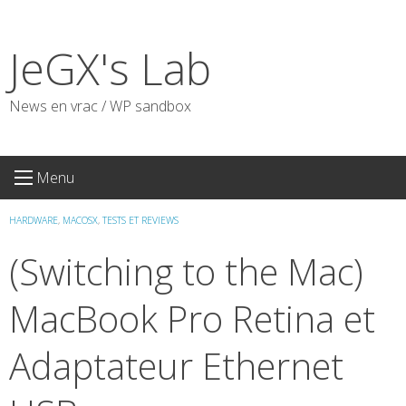
Skip
to
JeGX's Lab
content
News en vrac / WP sandbox
Menu
HARDWARE
,
MACOSX
,
TESTS ET REVIEWS
(Switching to the Mac)
MacBook Pro Retina et
Adaptateur Ethernet