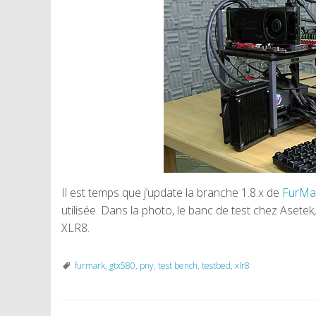
Il est temps que j’update la branche 1.8.x de
FurMa
utilisée. Dans la photo, le banc de test chez Asetek,
XLR8.
furmark
,
gtx580
,
pny
,
test bench
,
testbed
,
xlr8