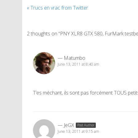
«
Trucs en vrac from Twitter
2 thoughts on “PNY XLR8 GTX 580, FurMark testb
Matumbo
June 13, 2011 at 8:40 am
T’es méchant, ils sont pas forcément TOUS peti
JeGX
Post Author
June 13, 2011 at 9:15 am