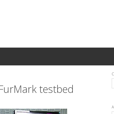
C
C
FurMark testbed
A