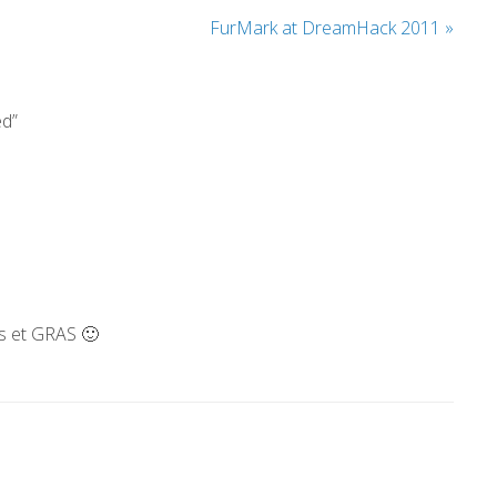
FurMark at DreamHack 2011
»
ed”
ts et GRAS 🙂