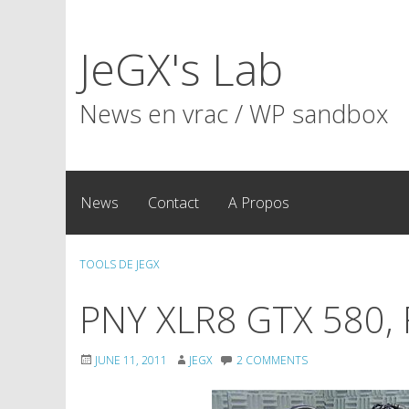
Skip
to
JeGX's Lab
content
News en vrac / WP sandbox
News
Contact
A Propos
TOOLS DE JEGX
PNY XLR8 GTX 580, 
JUNE 11, 2011
JEGX
2 COMMENTS